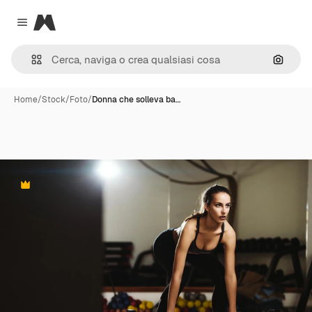
Magnific
Close menu
Cerca 
Home
/
Stock
/
Foto
/
Donna che solleva ba…
Premium