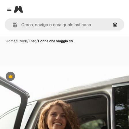
Magnific
Close menu
Cerca 
Home
/
Stock
/
Foto
/
Donna che viaggia co…
Premium