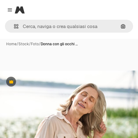
Magnific
Close menu
Cerca 
Home
/
Stock
/
Foto
/
Donna con gli occhi …
Premium