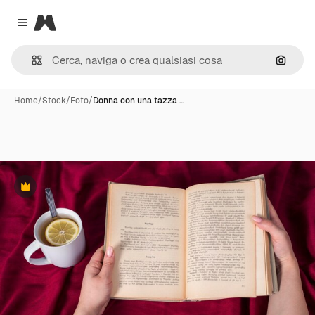
Magnific
Close menu
Cerca 
Home
/
Stock
/
Foto
/
Donna con una tazza …
Premium