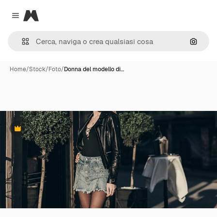
Magnific
Close menu
Cerca 
Home
/
Stock
/
Foto
/
Donna del modello di…
Premium