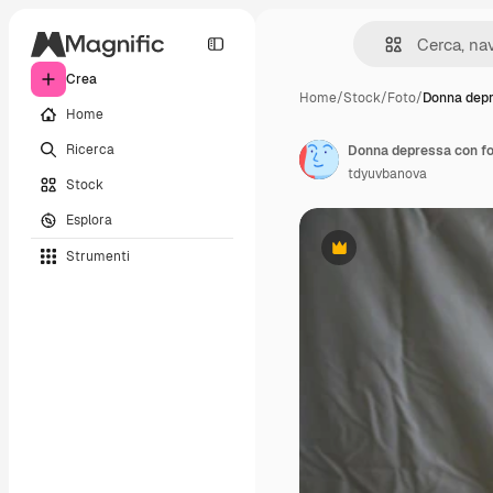
Crea
Home
/
Stock
/
Foto
/
Donna depr
Home
Ricerca
Donna depressa con for
tdyuvbanova
Stock
Esplora
Strumenti
Premium