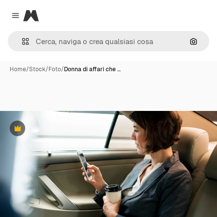
Magnific
Close menu
Cerca 
Home
/
Stock
/
Foto
/
Donna di affari che …
Premium