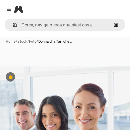
Magnific
Close menu
Cerca 
Home
/
Stock
/
Foto
/
Donna di affari che …
Premium