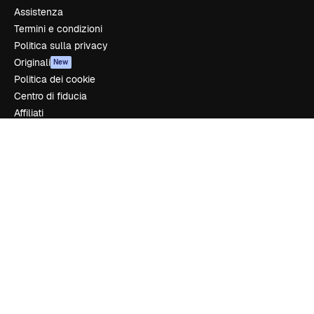
Assistenza
Termini e condizioni
Politica sulla privacy
Originali
New
Politica dei cookie
Centro di fiducia
Affiliati
Aziende
Azienda
Prezzi
Chi siamo
Recensioni
Lavora con noi
Cerca tendenze
Blog
Eventi
Slidesgo