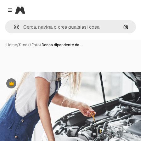
Magnific
Close menu
Cerca 
Home
/
Stock
/
Foto
/
Donna dipendente da …
Premium