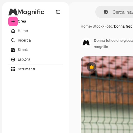
Crea
Home
/
Stock
/
Foto
/
Donna felic
Home
Ricerca
Donna felice che gioca 
magnific
Stock
Esplora
Strumenti
Premium