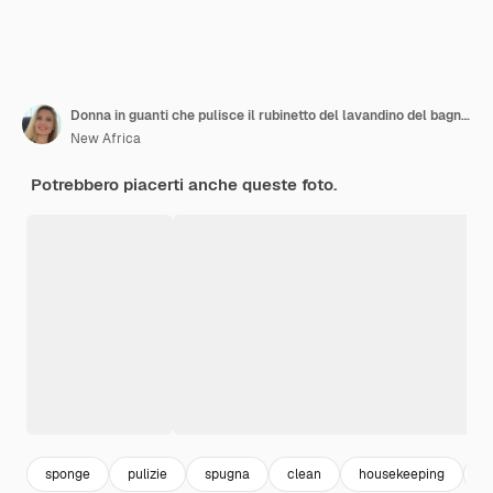
Donna in guanti che pulisce il rubinetto del lavandino del bagno con il primo piano della spugna
New Africa
Potrebbero piacerti anche queste foto.
sponge
pulizie
spugna
clean
housekeeping
r