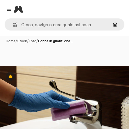
Magnific
Close menu
Cerca 
Home
/
Stock
/
Foto
/
Donna in guanti che …
Premium