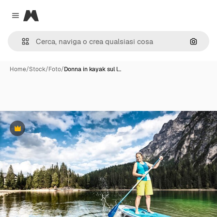
Magnific
Close menu
Cerca 
Home
/
Stock
/
Foto
/
Donna in kayak sul l…
Premium