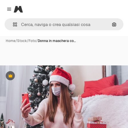
Magnific
Close menu
Cerca 
Home
/
Stock
/
Foto
/
Donna in maschera co…
Premium