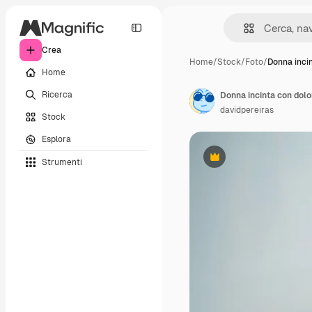
Crea
Home
/
Stock
/
Foto
/
Donna inci
Home
Ricerca
Donna incinta con dolor
davidpereiras
Stock
Esplora
Strumenti
Premium