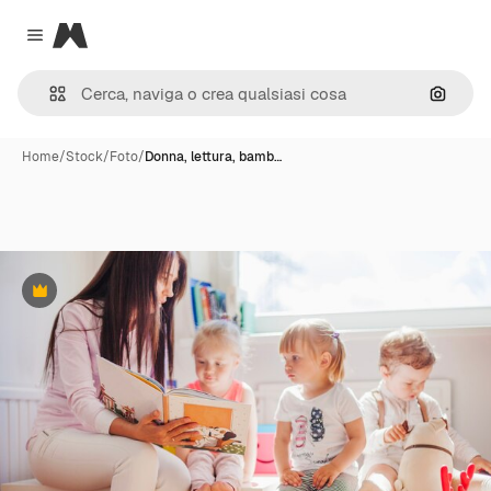
Magnific
Close menu
Cerca 
Home
/
Stock
/
Foto
/
Donna, lettura, bamb…
Premium