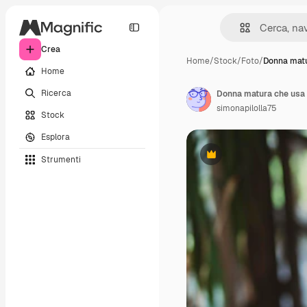
Crea
Home
/
Stock
/
Foto
/
Donna matu
Home
Ricerca
Donna matura che usa i
simonapilolla75
Stock
Esplora
Strumenti
Premium