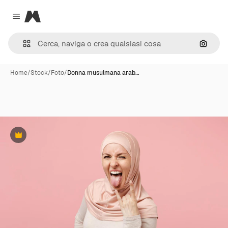
Magnific
Close menu
Cerca 
Home
/
Stock
/
Foto
/
Donna musulmana arab…
Premium