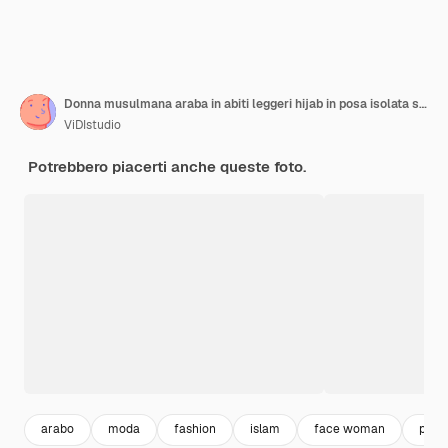
Donna musulmana araba in abiti leggeri hijab in posa isolata su sfondo rosa. Concetto di stile di vita religioso della gente. Mock up spazio di copia. Mostra la lingua raffigurante un segno di metallo pesante con le corna in alto.
ViDIstudio
Potrebbero piacerti anche queste foto.
arabo
moda
fashion
islam
face woman
portr