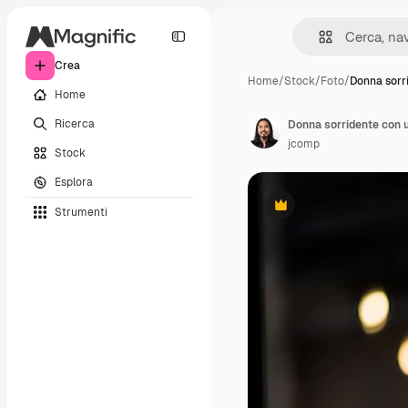
Crea
Home
/
Stock
/
Foto
/
Donna sorr
Home
Ricerca
Donna sorridente con u
jcomp
Stock
Esplora
Strumenti
Premium