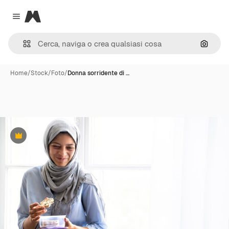
Magnific
Close menu
Cerca 
Home
/
Stock
/
Foto
/
Donna sorridente di …
Premium