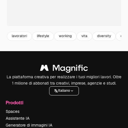
lavoratori
lifestyle
working
vita
diversity
don
La piattaforma creativa per realizzare i tuoi migliori lavori. Oltre
1 milione di abbonati tra creativi, imprese, agenzie e studi.
Italiano
Prodotti
Spaces
Assistente IA
Generatore di immagini IA