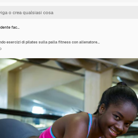
idente fac…
Donna sorridente facendo esercizi di pilates sulla palla fitness con allenatore in studio fitness
o