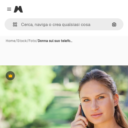
Magnific
Close menu
Cerca 
Home
/
Stock
/
Foto
/
Donna sul suo telefo…
Premium