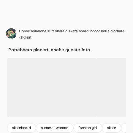
Donne asiatiche surf skate o skate board indoor bella giornata estiva Attività sportiva concetto di stile di vita
chokniti
Potrebbero piacerti anche queste foto.
skateboard
summer woman
fashion girl
skate
don