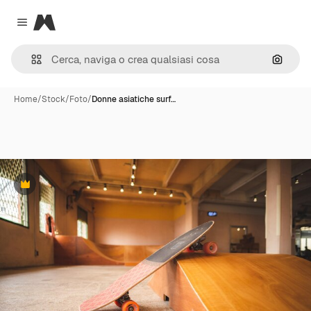
Magnific
Close menu
Cerca 
Home
/
Stock
/
Foto
/
Donne asiatiche surf…
Premium