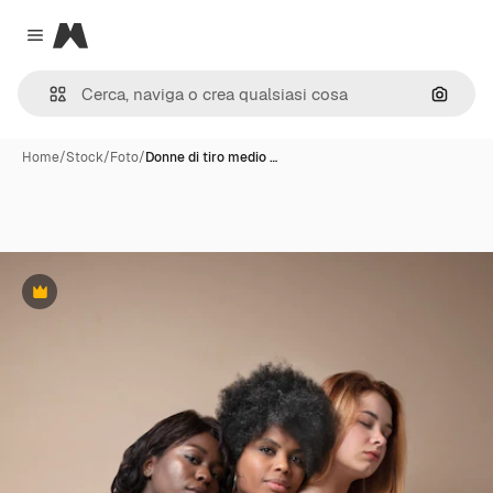
Magnific
Close menu
Cerca 
Home
/
Stock
/
Foto
/
Donne di tiro medio …
Premium