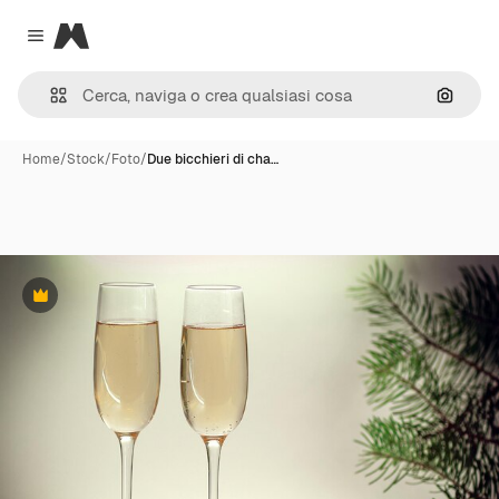
Magnific
Close menu
Cerca 
Home
/
Stock
/
Foto
/
Due bicchieri di cha…
Premium