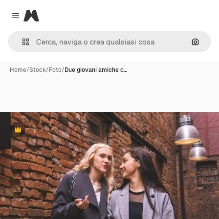
Magnific
Close menu
Cerca 
Home
/
Stock
/
Foto
/
Due giovani amiche c…
Premium