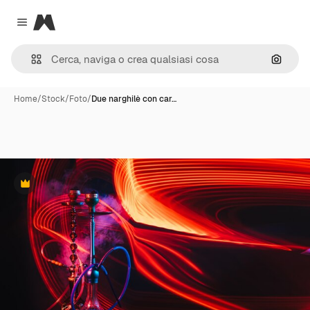
Magnific
Close menu
Cerca 
Home
/
Stock
/
Foto
/
Due narghilè con car…
Premium