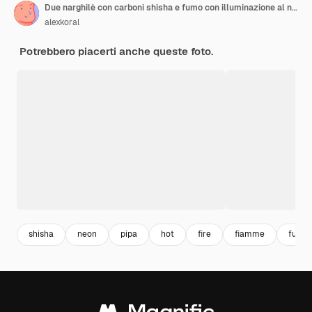
Due narghilè con carboni shisha e fumo con illuminazione al neon rossa e blu sul tavolo su uno sfondo scuro
alexkoral
Potrebbero piacerti anche queste foto.
shisha
neon
pipa
hot
fire
fiamme
fuoco