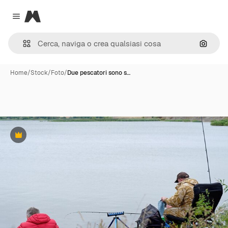
Magnific
Close menu
Cerca 
Home
/
Stock
/
Foto
/
Due pescatori sono s…
Premium