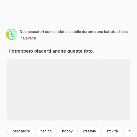
Due pescatori sono seduti su sedie durante una battuta di pesca sulla riva di un lago artificiale
ihalavach
Potrebbero piacerti anche queste foto.
pescatore
fishing
hobby
lifestyle
attività
happ