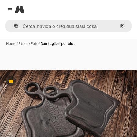
Magnific
Close menu
Cerca 
Home
/
Stock
/
Foto
/
Due taglieri per bis…
Premium