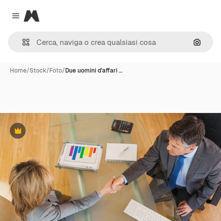
Magnific
Close menu
Cerca 
Home
/
Stock
/
Foto
/
Due uomini d'affari …
Premium