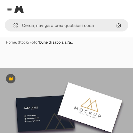
Magnific
Close menu
Cerca 
Home
/
Stock
/
Foto
/
Dune di sabbia all'a…
Premium