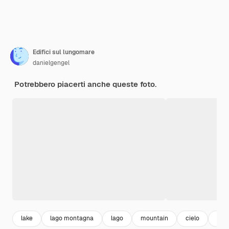
Edifici sul lungomare
danielgengel
Potrebbero piacerti anche queste foto.
lake
lago montagna
lago
mountain
cielo
ciel