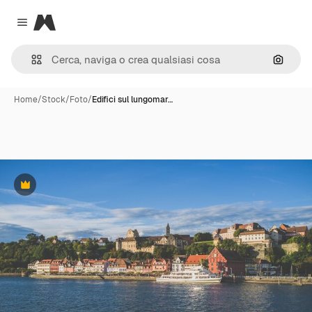
Magnific
Close menu
Cerca 
Home
/
Stock
/
Foto
/
Edifici sul lungomar…
Premium