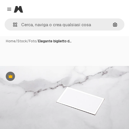
Magnific
Close menu
Cerca 
Home
/
Stock
/
Foto
/
Elegante biglietto d…
Premium