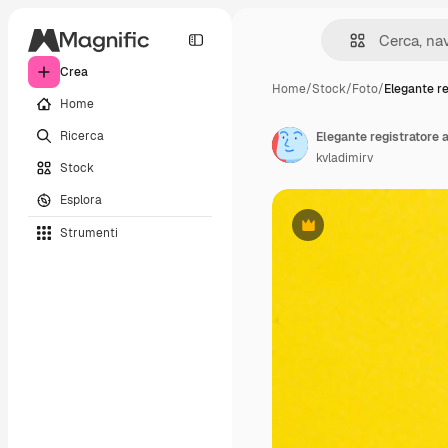
Crea
Home
/
Stock
/
Foto
/
Elegante re
Home
Ricerca
Elegante registratore a
kvladimirv
Stock
Esplora
Strumenti
Premium