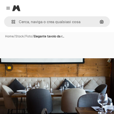
Magnific
Close menu
Cerca 
Home
/
Stock
/
Foto
/
Elegante tavolo da r…
Premium