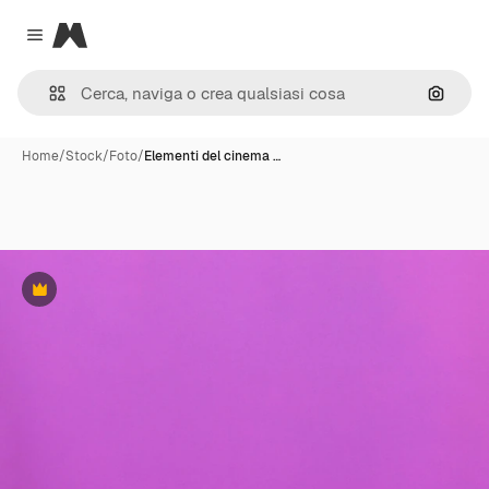
Magnific
Close menu
Cerca 
Home
/
Stock
/
Foto
/
Elementi del cinema …
Premium