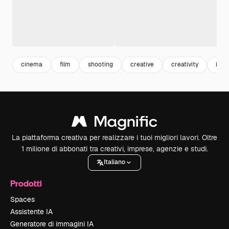
cinema
film
shooting
creative
creativity
indu
La piattaforma creativa per realizzare i tuoi migliori lavori. Oltre
1 milione di abbonati tra creativi, imprese, agenzie e studi.
Italiano
Prodotti
Spaces
Assistente IA
Generatore di immagini IA