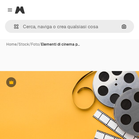
Magnific
Close menu
Cerca 
Home
/
Stock
/
Foto
/
Elementi di cinema p…
Premium