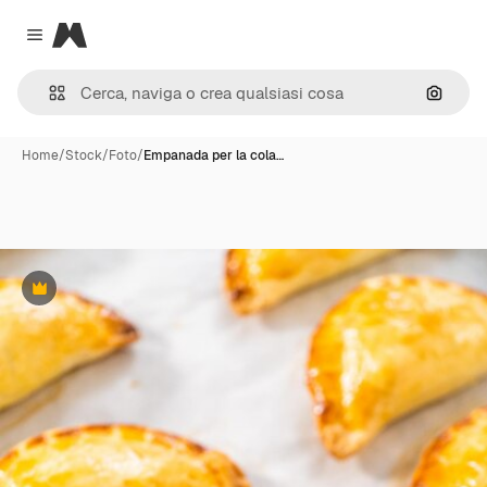
Magnific
Close menu
Cerca 
Home
/
Stock
/
Foto
/
Empanada per la cola…
Premium