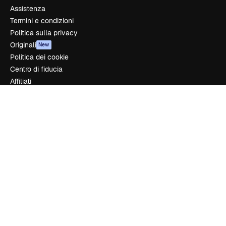
Assistenza
Termini e condizioni
Politica sulla privacy
Originali
New
Politica dei cookie
Centro di fiducia
Affiliati
Aziende
Azienda
Prezzi
Chi siamo
Recensioni
Lavora con noi
Cerca tendenze
Blog
Eventi
Slidesgo