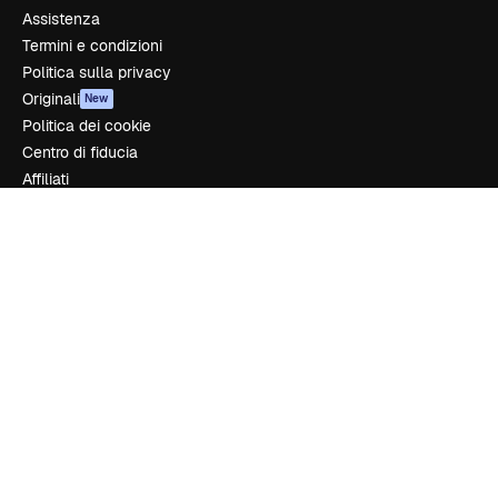
Assistenza
Termini e condizioni
Politica sulla privacy
Originali
New
Politica dei cookie
Centro di fiducia
Affiliati
Aziende
Azienda
Prezzi
Chi siamo
Recensioni
Lavora con noi
Cerca tendenze
Blog
Eventi
Slidesgo