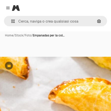
Magnific
Close menu
Cerca 
Home
/
Stock
/
Foto
/
Empanadas per la col…
Premium