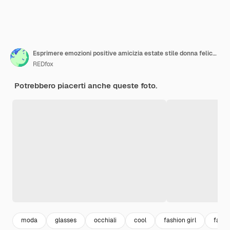
Esprimere emozioni positive amicizia estate stile donna felice in occhiali da sole
REDfox
Potrebbero piacerti anche queste foto.
moda
glasses
occhiali
cool
fashion girl
fashi