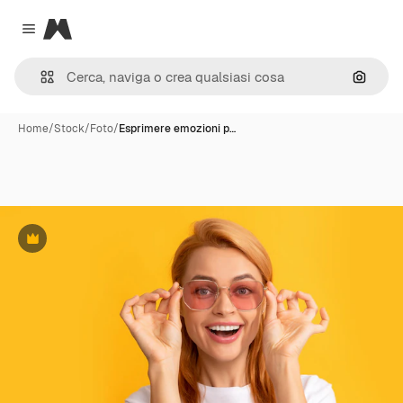
Magnific
Close menu
Cerca 
Home
/
Stock
/
Foto
/
Esprimere emozioni p…
Premium