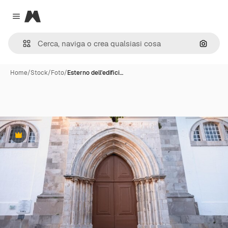
Magnific
Close menu
Cerca 
Home
/
Stock
/
Foto
/
Esterno dell'edifici…
Premium