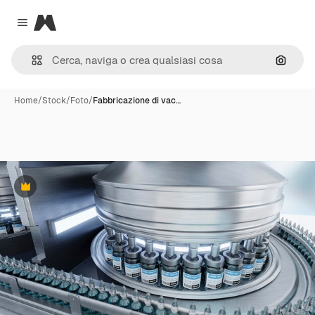
Magnific
Close menu
Cerca 
Home
/
Stock
/
Foto
/
Fabbricazione di vac…
Premium