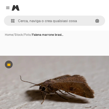
Magnific
Close menu
Cerca 
Home
/
Stock
/
Foto
/
Falena marrone brasi…
Premium