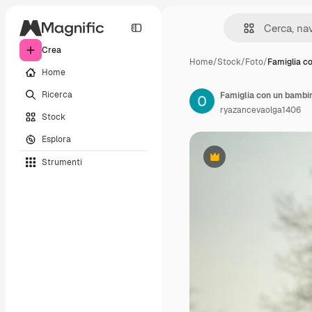
Crea
Home
/
Stock
/
Foto
/
Famiglia c
Home
Ricerca
Famiglia con un bambin
ryazancevaolga1406
Stock
Esplora
Strumenti
Premium