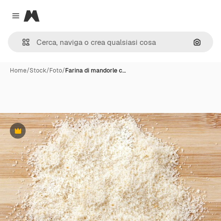
Magnific
Close menu
Cerca 
Home
/
Stock
/
Foto
/
Farina di mandorle c…
Premium