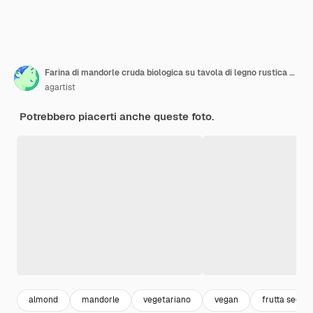
Farina di mandorle cruda biologica su tavola di legno rustica cibo senza glutine
agartist
Potrebbero piacerti anche queste foto.
almond
mandorle
vegetariano
vegan
frutta secca