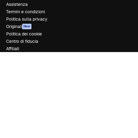
Assistenza
Termini e condizioni
Politica sulla privacy
Originali
New
Politica dei cookie
Centro di fiducia
Affiliati
Aziende
Azienda
Prezzi
Chi siamo
Recensioni
Lavora con noi
Cerca tendenze
Blog
Eventi
Slidesgo