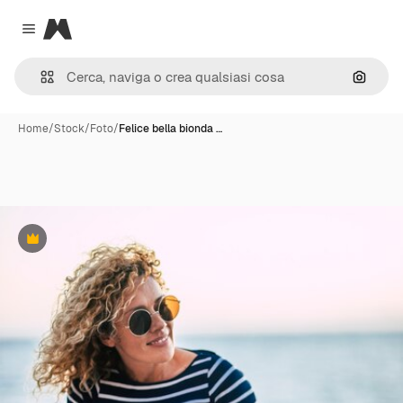
Magnific
Close menu
Cerca 
Home
/
Stock
/
Foto
/
Felice bella bionda …
Premium