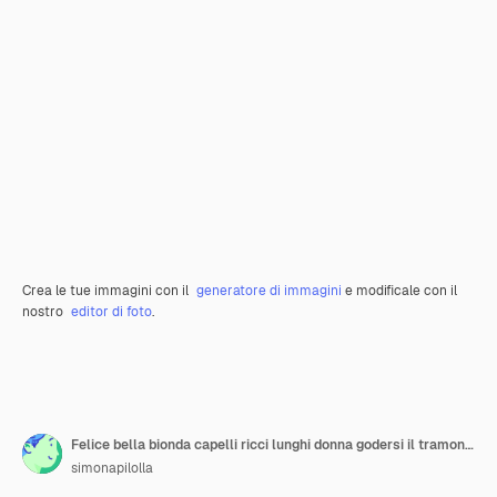
Crea le tue immagini con il
generatore di immagini
e modificale con il
nostro
editor di foto
.
Felice bella bionda capelli ricci lunghi donna godersi il tramonto sedersi con oceano blu e cielo in scena
simonapilolla