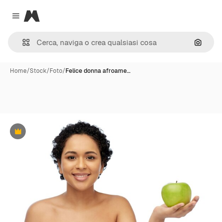
Magnific
Close menu
Cerca 
Home
/
Stock
/
Foto
/
Felice donna afroame…
Premium