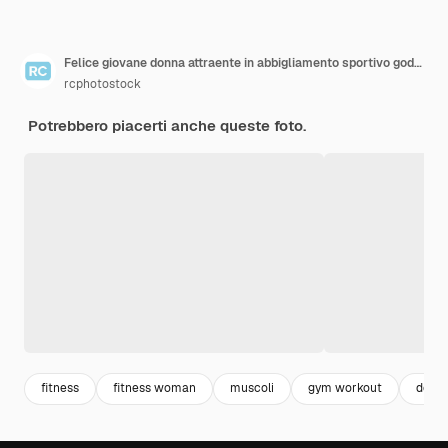
Felice giovane donna attraente in abbigliamento sportivo godendo rilassarsi dopo l'allenamento Umore allegro emozioni vere stile di vita sano sorridente
rcphotostock
Potrebbero piacerti anche queste foto.
fitness
fitness woman
muscoli
gym workout
donn