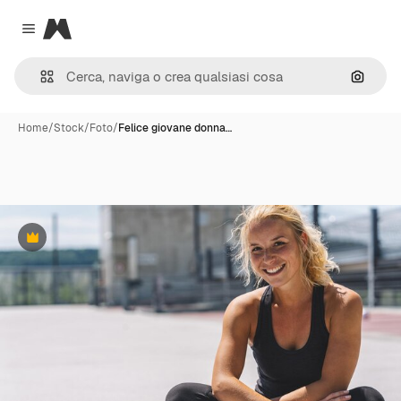
Magnific
Close menu
Cerca 
Home
/
Stock
/
Foto
/
Felice giovane donna…
Premium