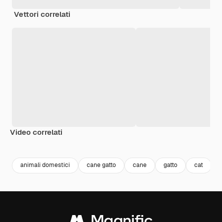
Vettori correlati
Video correlati
Premium
Premium
Generato dall'IA
Premium
Premium
Generato da
animali domestici
cane gatto
cane
gatto
cat