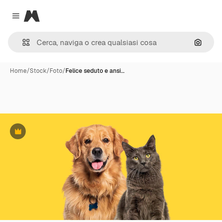
Magnific
Close menu
Cerca 
Home
/
Stock
/
Foto
/
Felice seduto e ansi…
Premium