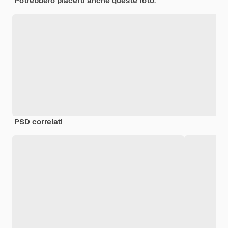
Potrebbero piacerti anche queste foto.
PSD correlati