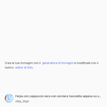
Crea le tue immagini con il
generatore di immagini
e modificale con il
nostro
editor di foto
.
Felpa con cappuccio nera con cerniera tascabile appesa su un gancio di plastica vista frontale isolata su sfondo
oleg_dsgn