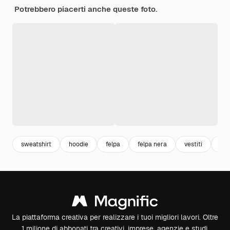
Potrebbero piacerti anche queste foto.
sweatshirt
hoodie
felpa
felpa nera
vestiti
abb
La piattaforma creativa per realizzare i tuoi migliori lavori. Oltre
1 milione di abbonati tra creativi, imprese, agenzie e studi.