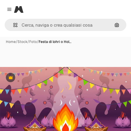
Magnific
Close menu
Cerca 
Home
/
Stock
/
Foto
/
Festa di lohri o Hol…
Premium